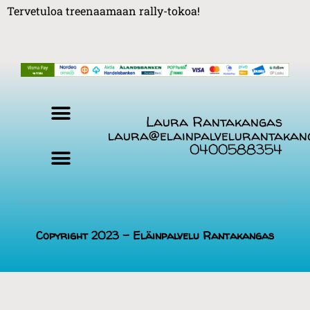
Tervetuloa treenaamaan rally-tokoa!
Laura Rantakangas
laura@elainpalvelurantakan
0400588354
Evästekäytäntö (EU)
Copyright 2023 - Eläinpalvelu Rantakangas