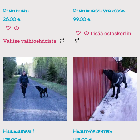
Pentutunti
Pentukurssi verkossa
26,00
€
99,00
€
Lisää ostoskoriin
Valitse vaihtoehdoista
Hihnakurssi 1
Hajutyöskentely