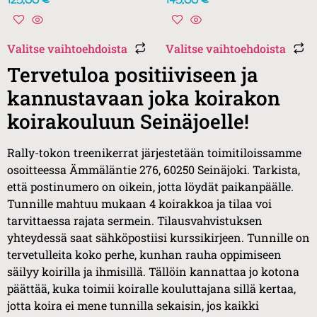
125,00
€
145,00
€
Valitse vaihtoehdoista
Valitse vaihtoehdoista
Tervetuloa positiiviseen ja
kannustavaan joka koirakon
koirakouluun Seinäjoelle!
Rally-tokon treenikerrat järjestetään toimitiloissamme
osoitteessa Ämmäläntie 276, 60250 Seinäjoki. Tarkista,
että postinumero on oikein, jotta löydät paikanpäälle.
Tunnille mahtuu mukaan 4 koirakkoa ja tilaa voi
tarvittaessa rajata sermein. Tilausvahvistuksen
yhteydessä saat sähköpostiisi kurssikirjeen. Tunnille on
tervetulleita koko perhe, kunhan rauha oppimiseen
säilyy koirilla ja ihmisillä. Tällöin kannattaa jo kotona
päättää, kuka toimii koiralle kouluttajana sillä kertaa,
jotta koira ei mene tunnilla sekaisin, jos kaikki