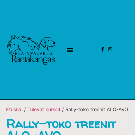
Etusivu
/
Tulevat kurssit
/ Rally-toko treenit ALO-AVO
Rally-toko treenit