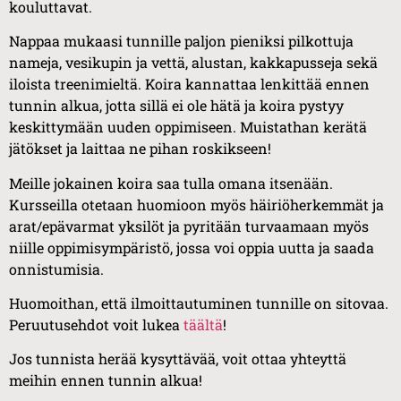
kouluttavat.
Nappaa mukaasi tunnille paljon pieniksi pilkottuja
nameja, vesikupin ja vettä, alustan, kakkapusseja sekä
iloista treenimieltä. Koira kannattaa lenkittää ennen
tunnin alkua, jotta sillä ei ole hätä ja koira pystyy
keskittymään uuden oppimiseen. Muistathan kerätä
jätökset ja laittaa ne pihan roskikseen!
Meille jokainen koira saa tulla omana itsenään.
Kursseilla otetaan huomioon myös häiriöherkemmät ja
arat/epävarmat yksilöt ja pyritään turvaamaan myös
niille oppimisympäristö, jossa voi oppia uutta ja saada
onnistumisia.
Huomoithan, että ilmoittautuminen tunnille on sitovaa.
Peruutusehdot voit lukea
täältä
!
Jos tunnista herää kysyttävää, voit ottaa yhteyttä
meihin ennen tunnin alkua!