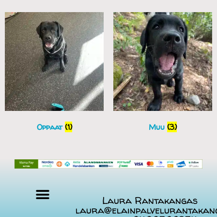
Oppaat
(1)
Muu
(3)
Laura Rantakangas
laura@elainpalvelurantakan