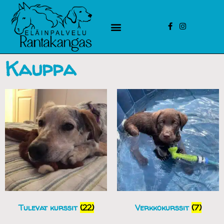
Kauppa
Tulevat kurssit
(22)
Verkkokurssit
(7)