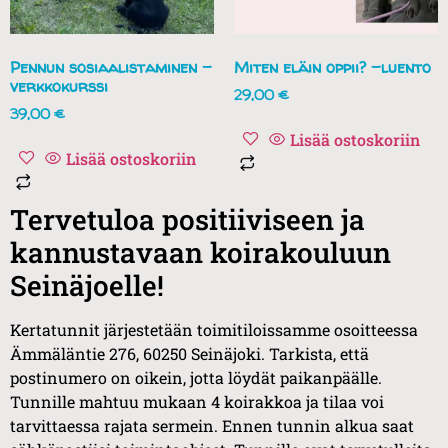
Pennun sosiaalistaminen -
Miten eläin oppii? -luento
verkkokurssi
29,00
€
39,00
€
Lisää ostoskoriin
Lisää ostoskoriin
Tervetuloa positiiviseen ja
kannustavaan koirakouluun
Seinäjoelle!
Kertatunnit järjestetään toimitiloissamme osoitteessa
Ämmäläntie 276, 60250 Seinäjoki. Tarkista, että
postinumero on oikein, jotta löydät paikanpäälle.
Tunnille mahtuu mukaan 4 koirakkoa ja tilaa voi
tarvittaessa rajata sermein. Ennen tunnin alkua saat