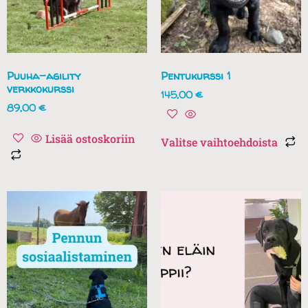
Puuha-agility
Pentukurssi 1
verkkokurssi
145,00
€
89,00
€
Lisää ostoskoriin
Valitse vaihtoehdoista