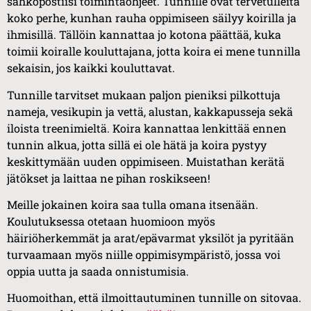
sähköpostiisi toimintaohjeet. Tunnille ovat tervetulleita
koko perhe, kunhan rauha oppimiseen säilyy koirilla ja
ihmisillä. Tällöin kannattaa jo kotona päättää, kuka
toimii koiralle kouluttajana, jotta koira ei mene tunnilla
sekaisin, jos kaikki kouluttavat.
Tunnille tarvitset mukaan paljon pieniksi pilkottuja
nameja, vesikupin ja vettä, alustan, kakkapusseja sekä
iloista treenimieltä. Koira kannattaa lenkittää ennen
tunnin alkua, jotta sillä ei ole hätä ja koira pystyy
keskittymään uuden oppimiseen. Muistathan kerätä
jätökset ja laittaa ne pihan roskikseen!
Meille jokainen koira saa tulla omana itsenään.
Koulutuksessa otetaan huomioon myös
häiriöherkemmät ja arat/epävarmat yksilöt ja pyritään
turvaamaan myös niille oppimisympäristö, jossa voi
oppia uutta ja saada onnistumisia.
Huomoithan, että ilmoittautuminen tunnille on sitovaa.