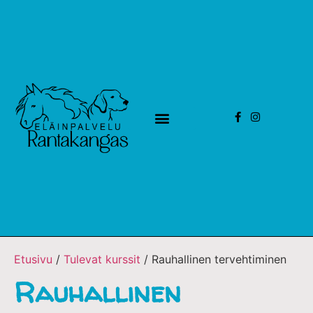
Etusivu
/
Tulevat kurssit
/ Rauhallinen tervehtiminen
Rauhallinen