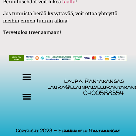
Peruutusehdot voit lukea
täältä
!
Jos tunnista herää kysyttävää, voit ottaa yhteyttä
meihin ennen tunnin alkua!
Tervetuloa treenaamaan!
Laura Rantakangas
laura@elainpalvelurantakan
0400588354
Evästekäytäntö (EU)
Copyright 2023 - Eläinpalvelu Rantakangas