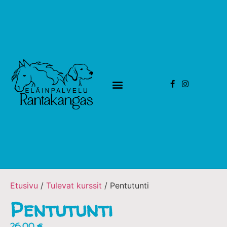
Etusivu
/
Tulevat kurssit
/ Pentutunti
Pentutunti
26,00
€