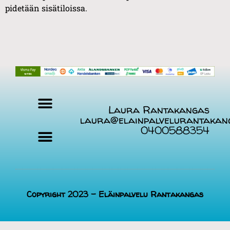
pidetään sisätiloissa.
Laura Rantakangas
laura@elainpalvelurantakan
0400588354
Evästekäytäntö (EU)
Copyright 2023 - Eläinpalvelu Rantakangas