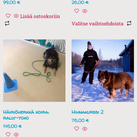
99,00
€
26,00
€
Lisää ostoskoriin
Valitse vaihtoehdoista
Häiriöherkkä koira:
Hihnakurssi 2
rally-toko
76,00
€
145,00
€